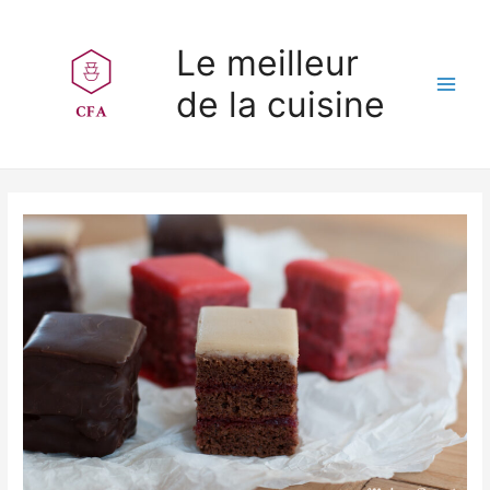
Aller
au
Le meilleur
contenu
de la cuisine
Main
Men